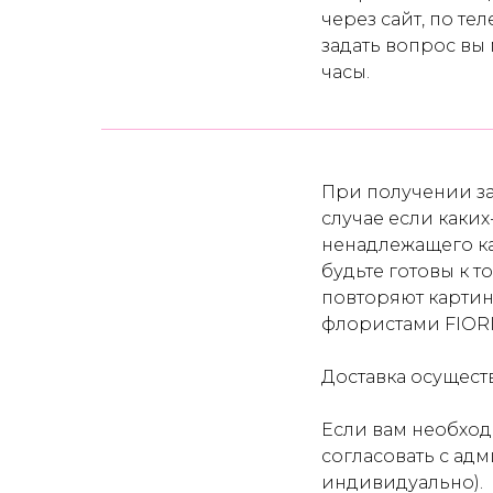
через сайт, по те
задать вопрос вы
часы.
При получении за
случае если каких
ненадлежащего ка
будьте готовы к т
повторяют картинк
флористами FIOR
Доставка осуществл
Если вам необход
согласовать с ад
индивидуально).