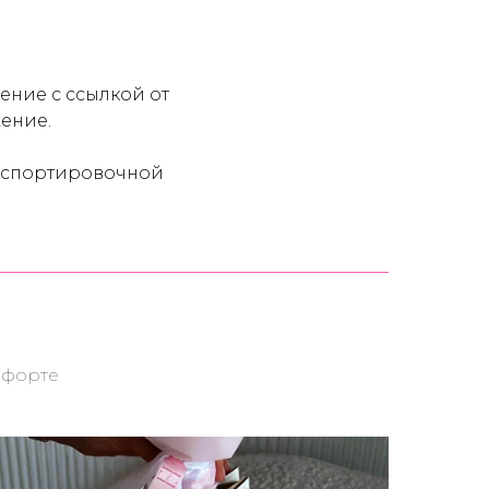
ение с ссылкой от
жение.
ранспортировочной
мфорте