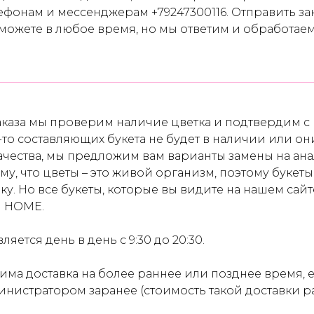
лефонам и мессенджерам +79247300116. Отправить зак
 можете в любое время, но мы ответим и обработаем
каза мы проверим наличие цветка и подтвердим с в
-то составляющих букета не будет в наличии или он
чества, мы предложим вам варианты замены на ана
ому, что цветы – это живой организм, поэтому букеты
у. Но все букеты, которые вы видите на нашем сайт
I HOME.
яется день в день с 9:30 до 20:30.
има доставка на более раннее или позднее время, 
министратором заранее (стоимость такой доставки р