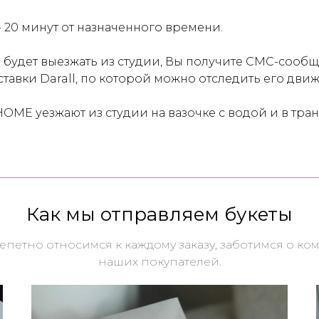
- 20 минут от назначенного времени.
р будет выезжать из студии, Вы получите СМС-сообщ
тавки Darall, по которой можно отследить его дви
 HOME уезжают из студии на вазочке с водой и в т
Как мы отправляем букеты
епетно относимся к каждому заказу, заботимся о ко
наших покупателей.