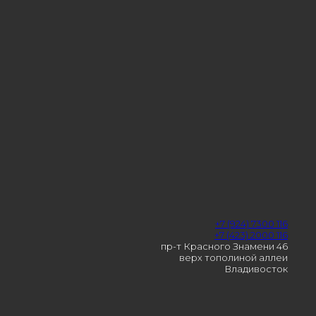
+7 (924) 7300 116
+7 (423) 2000 116
пр-т Красного Знамени 46
верх тополиной аллеи
Владивосток