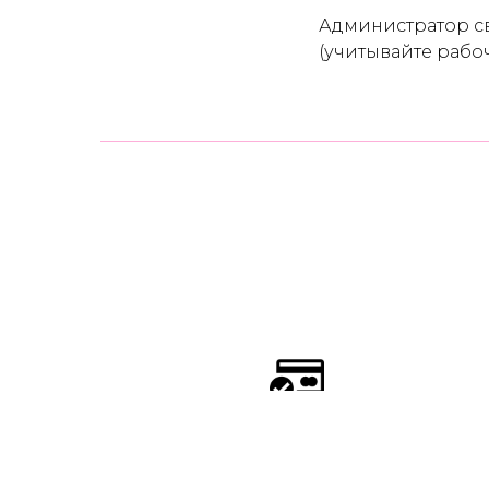
Администратор св
(учитывайте рабо
БАНКОВСКОЙ КАРТОЙ
ссылка для оплаты картой высылается после