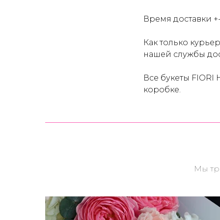
Время доставки +
Как только курье
нашей службы дос
Все букеты FIORI
коробке.
Мы тр