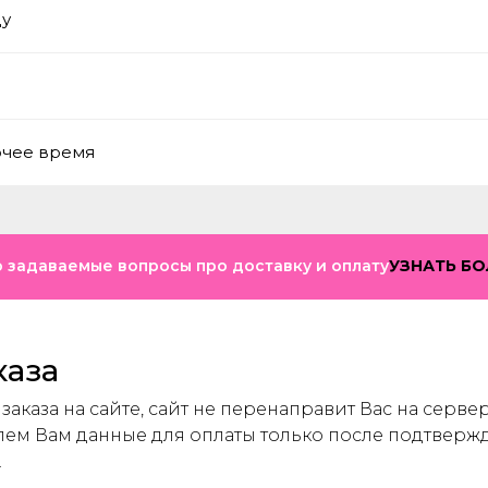
ду
очее время
о задаваемые вопросы про доставку и оплату
УЗНАТЬ Б
каза
аказа на сайте, сайт не перенаправит Вас на серве
ем Вам данные для оплаты только после подтверж
.