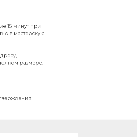
ие 15 минут при
атно в мастерскую.
адресу,
 полном размере.
дтверждения