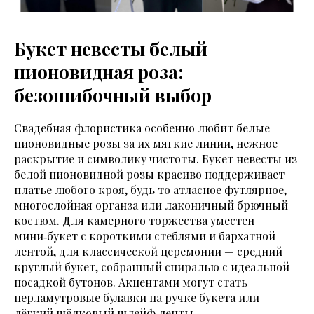
Букет невесты белый
пионовидная роза:
безошибочный выбор
Свадебная флористика особенно любит белые
пионовидные розы за их мягкие линии, нежное
раскрытие и символику чистоты. Букет невесты из
белой пионовидной розы красиво поддерживает
платье любого кроя, будь то атласное футлярное,
многослойная органза или лаконичный брючный
костюм. Для камерного торжества уместен
мини‑букет с короткими стеблями и бархатной
лентой, для классической церемонии — средний
круглый букет, собранный спиралью с идеальной
посадкой бутонов. Акцентами могут стать
перламутровые булавки на ручке букета или
лёгкий шёлковый шлейф ленты.