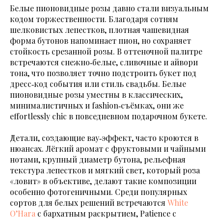
Белые пионовидные розы давно стали визуальным
кодом торжественности. Благодаря сотням
шелковистых лепестков, плотная чашевидная
форма бутонов напоминает пион, но сохраняет
стойкость срезанной розы. В оттеночной палитре
встречаются снежно‑белые, сливочные и айвори
тона, что позволяет точно подстроить букет под
дресс‑код события или стиль свадьбы. Белые
пионовидные розы уместны в классических,
минималистичных и fashion‑съёмках, они же
effortlessly chic в повседневном подарочном букете.
Детали, создающие вау‑эффект, часто кроются в
нюансах. Лёгкий аромат с фруктовыми и чайными
нотами, крупный диаметр бутона, рельефная
текстура лепестков и мягкий свет, который роза
«ловит» в объективе, делают такие композиции
особенно фотогеничными. Среди популярных
сортов для белых решений встречаются
White
O’Hara
с бархатным раскрытием, Patience с