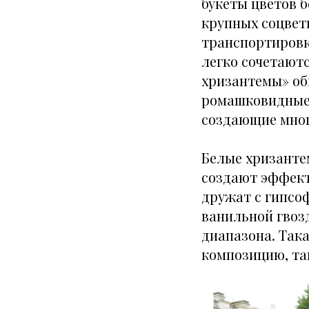
букеты цветов 
крупных соцвет
транспортировк
легко сочетаютс
хризантемы» об
ромашковидные 
создающие мног
Белые хризанте
создают эффект
дружат с гипсо
ванильной гвозд
диапазона. Так
композицию, та