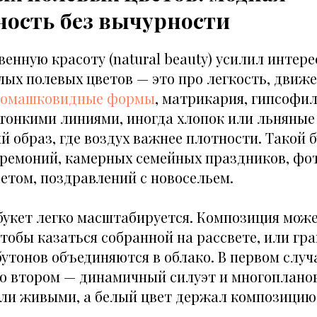
ность без вычурности
венную красоту (natural beauty) усилил интере
лых полевых цветов — это про легкость, движ
Ромашковидные формы
, матрикария, гипсофил
с тонкими линиями, иногда хлопок или льняны
й образ, где воздух важнее плотности. Такой 
еремоний, камерных семейных праздников, фот
етом, поздравлений с новосельем.
букет легко масштабируется. Композиция мож
обы казаться собранной на рассвете, или гра
утонов объединяются в облако. В первом случ
во втором — динамичный силуэт и многопланов
ли живыми, а белый цвет держал композицию 