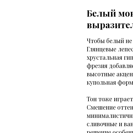
Белый мон
выразите
Чтобы белый не
Глянцевые лепе
хрустальная ги
фрезия добавля
высотные акцен
купольная форм
Тон тоже играе
Смешение оттен
минималистичны
сливочные и ва
решение особен