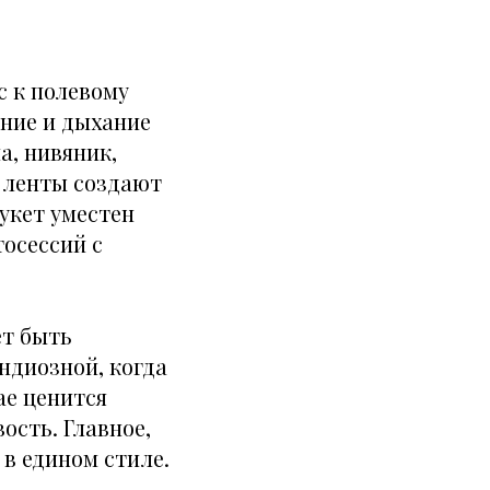
с к полевому
ение и дыхание
а, нивяник,
е ленты создают
букет уместен
осессий с
ет быть
ндиозной, когда
ае ценится
ость. Главное,
в едином стиле.