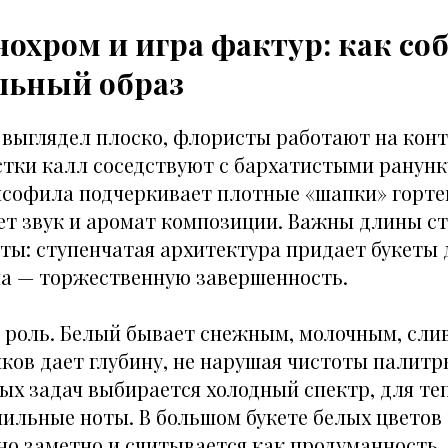
охром и игра фактур: как со
льный образ
 выглядел плоско, флористы работают на конт
стки калл соседствуют с бархатистыми ранун
псофила подчеркивает плотные «шапки» гортен
ет звук и аромат композиции. Важны длины ст
ты: ступенчатая архитектура придает букеты 
а — торжественную завершенность.
т роль. Белый бывает снежным, молочным, сли
ков дает глубину, не нарушая чистоты палитр
х задач выбирается холодный спектр, для те
нильные ноты. В большом букете белых цветов
но заметно и считывается как продуманность.