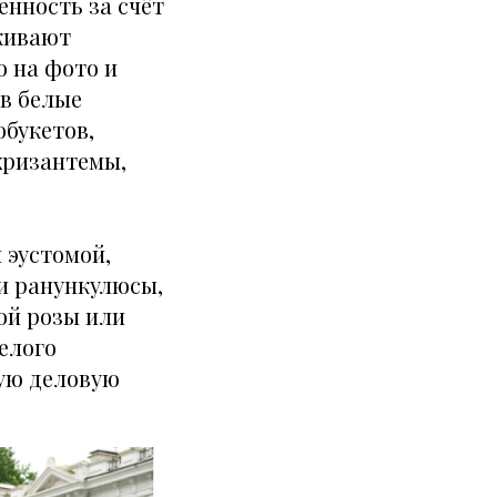
нность за счёт
живают
о на фото и
ов белые
букетов,
хризантемы,
 эустомой,
и ранункулюсы,
ой розы или
белого
ную деловую