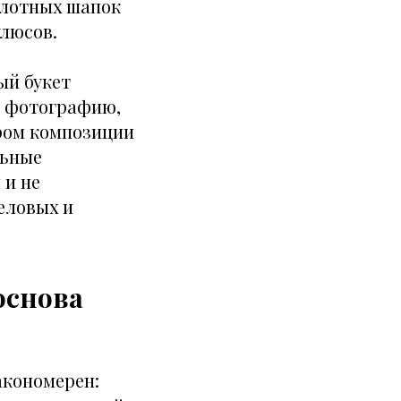
плотных шапок
улюсов.
ый букет
ю фотографию,
тром композиции
льные
 и не
еловых и
основа
акономерен: