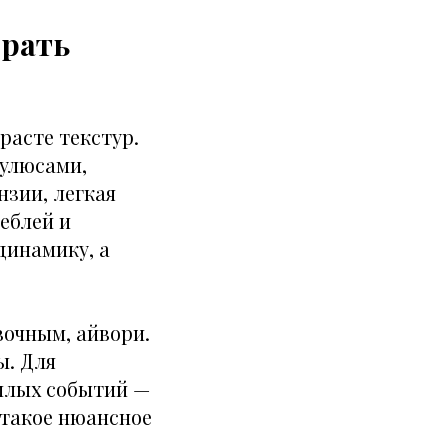
брать
расте текстур.
кулюсами,
зии, легкая
еблей и
динамику, а
вочным, айвори.
ы. Для
плых событий —
 такое нюансное