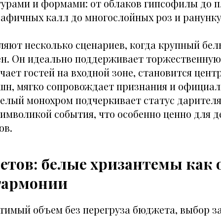
турами и формами: от облаков гипсофилы до 
графичных калл до многослойных роз и ранунк
яют несколько сценариев, когда крупный бел
ен. Он идеально поддерживает торжественну
чает гостей на входной зоне, становится цен
пшн, мягко сопровождает признания и официа
Белый монохром подчеркивает статус дарителя
имволикой события, что особенно ценно для д
ов.
етов: белые хризантемы как 
гармонии
тимый объем без перегруза бюджета, выбор з