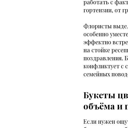
работать с фак
гортензии, от 
Флористы выдел
особенно умест
эффектно встре
на стойке ресе
поздравления. 
конфликтует с с
семейных повод
Букеты цв
объёма и 
Если нужен ощу