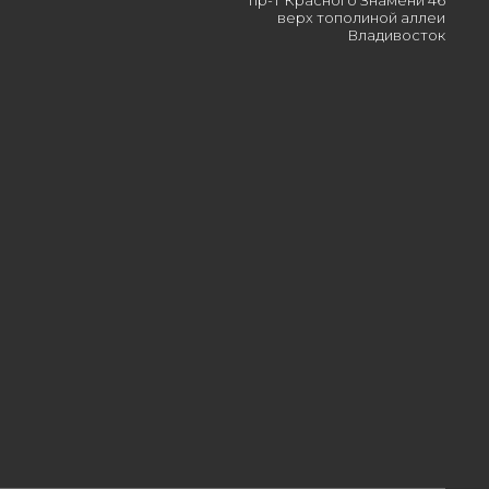
пр-т Красного Знамени 46
верх тополиной аллеи
Владивосток