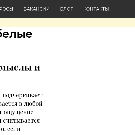
ПРОСЫ
ВАКАНСИИ
БЛОГ
КОНТАКТЫ
 белые
смыслы и
н подчеркивает
вается в любой
ит ощущение
и считывается
о, если