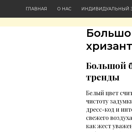
ГЛАВНАЯ
О НАС
ИНДИВИДУАЛЬНЫЙ З
Большой
хризан
Большой б
тренды
Белый цвет счи
чистоту задумки
дресс-код и ин
свежего воздух
как жест уважен