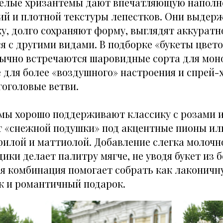
белые хризантемы дают впечатляющую наполне
ий и плотной текстуры лепестков. Они выдер
у, долго сохраняют форму, выглядят аккуратн
я с другими видами. В подборке «букеты цвет
ычно встречаются шаровидные сорта для моно
для более «воздушного» настроения и спрей-
оголовые ветви.
мы хорошо поддерживают классику с розами и
 «снежной подушки» под акцентные пионы ил
филой и маттиолой. Добавление слегка молочн
ики делает палитру мягче, не уводя букет из 
ая комбинация помогает собрать как лаконич
к и романтичный подарок.