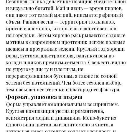
Сезонная логика делает композицию убедительной
и визуально богатой. Май и июнь — время пионов,
они дают тот самый мягкий, кинематографичный
объем. Ранняя весна — территория тюльпанов,
ирисов и анемонов, которые выглядят светло и
по‑городски. Летом хорошо раскрываются садовые
мотивы в современном прочтении: легкие полевые
нюансы и прозрачные зелени. Круглый год хороши
розы, эустома, альстромерия, ранункулюсы из
холодильников премиум‑сегмента. Свежесть видно
по упругому листу и плотным, не
перераскрывшимся бутонам, а также по сочной
зелени без потемнений. Чем более сезонен выбор,
тем насыщеннее оттенки и благороднее фактура.
Формат, упаковка и подача
Форма управляет эмоциональным восприятием.
Круглая композиция уютна и романтична,
асимметрия модна и динамична. Моно‑букет из
одного вида цветов выглядит смело и чисто, а
авторская смесь оттенков создает сложность и