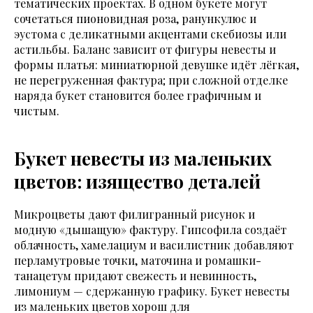
тематических проектах. В одном букете могут
сочетаться пионовидная роза, ранункулюс и
эустома с деликатными акцентами скебиозы или
астильбы. Баланс зависит от фигуры невесты и
формы платья: миниатюрной девушке идёт лёгкая,
не перегруженная фактура; при сложной отделке
наряда букет становится более графичным и
чистым.
Букет невесты из маленьких
цветов: изящество деталей
Микроцветы дают филигранный рисунок и
модную «дышащую» фактуру. Гипсофила создаёт
облачность, хамелациум и василистник добавляют
перламутровые точки, маточина и ромашки-
танацетум придают свежесть и невинность,
лимониум — сдержанную графику. Букет невесты
из маленьких цветов хорош для