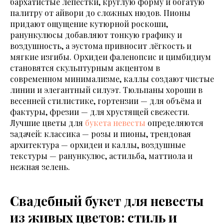
бархатистые лепестки, круглую форму и богатую
палитру от айвори до сложных нюдов. Пионы
придают ощущение кутюрной роскоши,
ранункулюсы добавляют тонкую графику и
воздушность, а эустома привносит лёгкость и
мягкие изгибы. Орхидеи фаленопсис и цимбидиум
становятся скульптурным акцентом в
современном минимализме, каллы создают чистые
линии и элегантный силуэт. Тюльпаны хороши в
весенней стилистике, гортензии — для объёма и
фактуры, фрезии — для хрустящей свежести.
Лучшие цветы для
букета невесты
определяются
задачей: классика — розы и пионы, трендовая
архитектура — орхидеи и каллы, воздушные
текстуры — ранункулюс, астильба, маттиола и
нежная зелень.
Свадебный букет для невесты
из живых цветов: стиль и