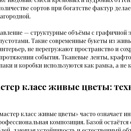
оличестве сортов при богатстве фактур дела
лагородной.
авление — структурные объёмы с графичной 
устотами. Такие современные букеты из живы
интерьер, не перегружают пространство и со
 протяжении события. Тканевые ленты, крафт
аки и коробки используются как рамка, а не к
стер класс живые цветы: тех
мастер класс живые цветы» часто означает ин
профессиональная композиция. Базой остаётся
блей, дающая устойчивость и естественный об