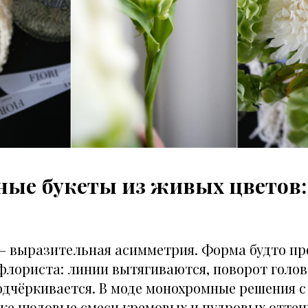
ные букеты из живых цветов
— выразительная асимметрия. Форма будто п
флориста: линии вытягиваются, поворот голов
подчёркивается. В моде монохромные решения 
кже нюдовые смеси кремовых и пудровых оттен