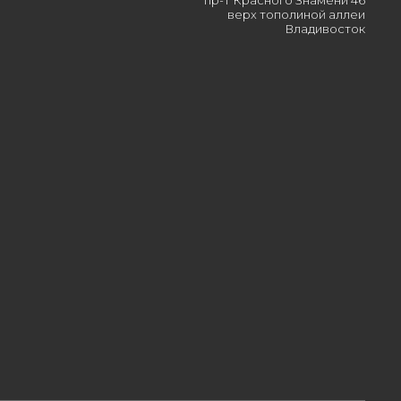
пр-т Красного Знамени 46
верх тополиной аллеи
Владивосток