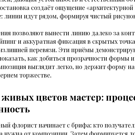
остановка создаёт ощущение «архитектурной 
: линии идут рядом, формируя чистый рисунок
ния позволяют вынести линию далеко за конт
йпинг и аккуратная фиксация в скрытых точк
 излишней перевязи. Эти приёмы демонстриру
показать, как добиться прозрачности формы и 
омпозиция выглядит легко, но держит форму на
чернем торжестве.
 живых цветов мастер: проце
нность
ый флорист начинает с брифа: кто получатель
а нужна от композиции. Затем формируется 