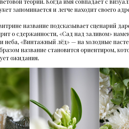
ветовой теории. Когда имя совпадает с визуа
укет запоминается и легче находит своего адр
витрине название подсказывает сценарий дар
рит о сдержанности, «Сад над заливом» наме
 и неба, «Винтажный лёд» — на холодные паст
бразом название становится ориентиром, кот
ует ожидания.