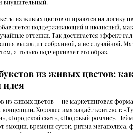
м внушительный.
кеты из живых цветов опираются на логику цв
добавляется поддерживающий и нюансный, ма
учайные оттенки. Так достигается эффект га
иция выглядит собранной, а не случайной. Ма
етом, а только подчеркивает его образ.
букетов из живых цветов: ка
 идея
ов из живых цветов — не маркетинговая форма
 концепции. Хорошее имя задаёт контекст: «Т
», «Городской свет», «Нюдовый романс». Ней
от эмоции, времени суток, ритма мегаполиса,