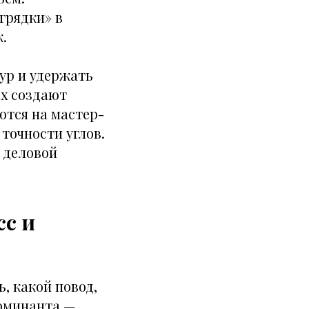
грядки» в
.
ур и удержать
ах создают
ются на мастер-
точности углов.
 деловой
сс и
, какой повод,
доминанта —