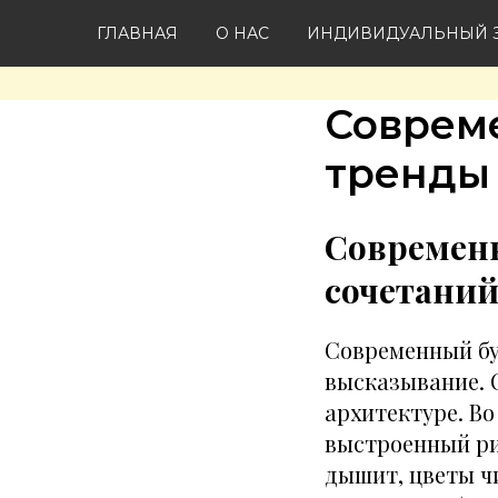
ГЛАВНАЯ
О НАС
ИНДИВИДУАЛЬНЫЙ З
Совреме
тренды 
Современн
сочетани
Современный бу
высказывание. 
архитектуре. Во
выстроенный ри
дышит, цветы чи