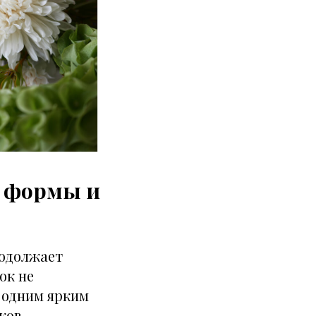
: формы и
родолжает
ок не
с одним ярким
ков.