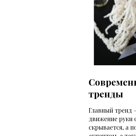
Современ
тренды
Главный тренд 
движение руки 
скрывается, а 
акцентом, а та