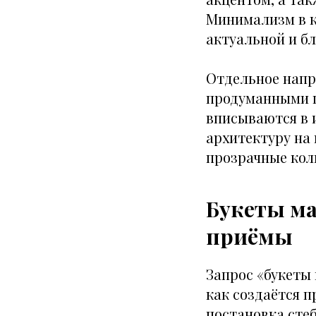
Минимализм в к
актуальной и б
Отдельное напр
продуманными п
вписываются в 
архитектуру на
прозрачные колп
Букеты ма
приёмы
Запрос «букеты 
как создаётся 
постановка сте