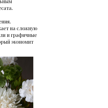
льным
есата.
ения.
кает на сложную
ели и графичные
орый экономит