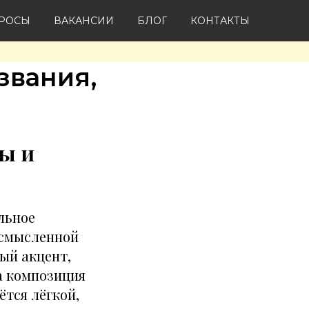
ПРОСЫ
ВАКАНСИИ
БЛОГ
КОНТАКТЫ
звания,
ы и
льное
осмысленной
ый акцент,
а композиция
ётся лёгкой,