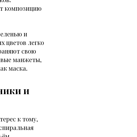
ет композицию
зеленью и
х цветов легко
храняют свою
овые манжеты,
ак маска.
ники и
терес к тому,
 спиральная
ъём.