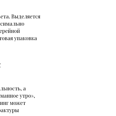
ета. Выделяется
ксимально
лерейной
товая упаковка
к
льность, а
уманное утро»,
минг может
 фактуры