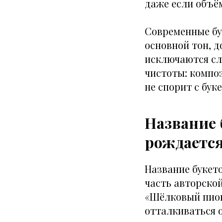
даже если объё
Современные бу
основной тон, 
исключаются сл
чистоты: композ
не спорит с бук
Название 
рождается
Название букет
часть авторской
«Шёлковый пион
отталкиваться 