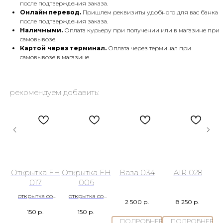
после подтверждения заказа.
Онлайн перевод.
Пришлем реквизиты удобного для вас банка
после подтверждения заказа.
Наличными.
Оплата курьеру при получении или в магазине при
самовывозе.
Картой через терминал.
Оплата через терминал при
самовывозе в магазине.
рекомендуем добавить:
 FH
Открытка FH
Открытка FH
Ваза 034
AIR 028
017
006
о
открытка со
открытка со
2 500
р.
8 250
р.
ся
стирающимся
стирающимся
150
р.
150
р.
слоем
слоем
ПОДРОБНЕЕ
ПОДРОБНЕЕ