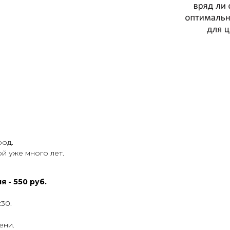
род.
й уже много лет.
 - 550 руб.
:30.
ени.