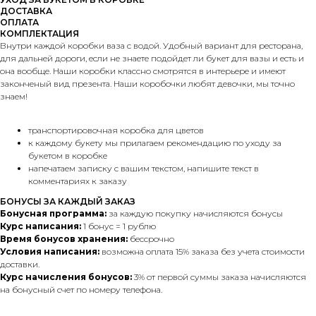
ДОСТАВКА
ОПЛАТА
КОМПЛЕКТАЦИЯ
Внутри каждой коробки ваза с водой. Удобный вариант для ресторана,
для дальней дороги, если не знаете подойдет ли букет для вазы и есть и
она вообще. Наши коробки классно смотрятся в интерьере и имеют
законченый вид презента. Наши коробочки любят девочки, мы точно
знаем!
транспортировочная коробка для цветов
к каждому букету мы прилагаем рекомендацию по уходу за
букетом в коробке
напечатаем записку с вашим текстом, напишите текст в
комментариях к заказу
БОНУСЫ ЗА КАЖДЫЙ ЗАКАЗ
Бонусная программа:
за каждую покупку начисляются бонусы
Курс написания:
1 бонус = 1 рублю
Время бонусов хранения:
бессрочно
Условия написания:
возможна оплата 15% заказа без учета стоимости
доставки.
Курс начисления бонусов:
3% от первой суммы заказа начисляются
на бонусный счет по номеру телефона.