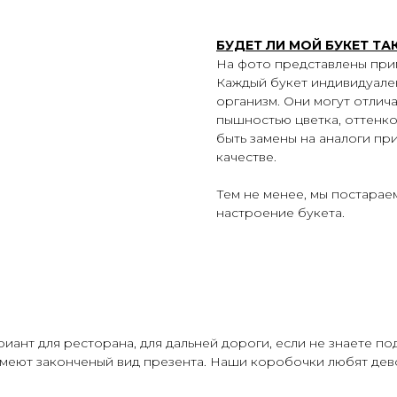
БУДЕТ ЛИ МОЙ БУКЕТ ТА
На фото представлены при
Каждый букет индивидуален
организм. Они могут отлич
пышностью цветка, оттенко
быть замены на аналоги пр
качестве.
Тем не менее, мы постарае
настроение букета.
ант для ресторана, для дальней дороги, если не знаете под
меют законченый вид презента. Наши коробочки любят дево