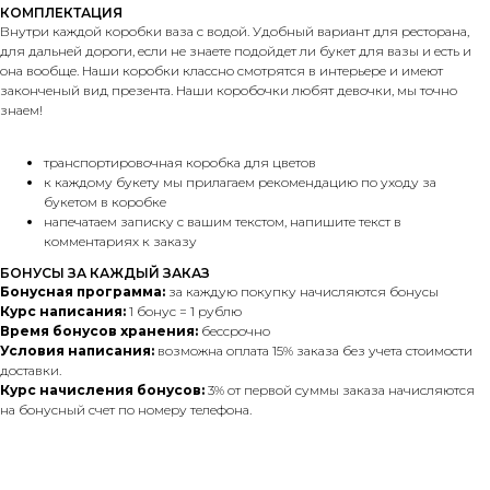
КОМПЛЕКТАЦИЯ
Внутри каждой коробки ваза с водой. Удобный вариант для ресторана,
для дальней дороги, если не знаете подойдет ли букет для вазы и есть и
она вообще. Наши коробки классно смотрятся в интерьере и имеют
законченый вид презента. Наши коробочки любят девочки, мы точно
знаем!
транспортировочная коробка для цветов
к каждому букету мы прилагаем рекомендацию по уходу за
букетом в коробке
напечатаем записку с вашим текстом, напишите текст в
комментариях к заказу
БОНУСЫ ЗА КАЖДЫЙ ЗАКАЗ
Бонусная программа:
за каждую покупку начисляются бонусы
Курс написания:
1 бонус = 1 рублю
Время бонусов хранения:
бессрочно
Условия написания:
возможна оплата 15% заказа без учета стоимости
доставки.
Курс начисления бонусов:
3% от первой суммы заказа начисляются
на бонусный счет по номеру телефона.