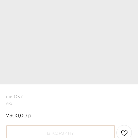
шк 037
SKU:
7300,00
р.
В КОРЗИНУ